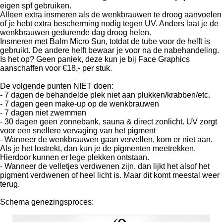
eigen spf gebruiken.
Alleen extra insmeren als de wenkbrauwen te droog aanvoelen
of je hebt extra bescherming nodig tegen UV. Anders laat je de
wenkbrauwen gedurende dag droog helen.
Insmeren met Balm Micro Sun, totdat de tube voor de helft is
gebruikt. De andere helft bewaar je voor na de nabehandeling.
Is het op? Geen paniek, deze kun je bij Face Graphics
aanschaffen voor €18,- per stuk.
De volgende punten NIET doen:
- 7 dagen de behandelde plek niet aan plukken/krabben/etc.
- 7 dagen geen make-up op de wenkbrauwen
- 7 dagen niet zwemmen
- 30 dagen geen zonnebank, sauna & direct zonlicht. UV zorgt
voor een snellere vervaging van het pigment
- Wanneer de wenkbrauwen gaan vervellen, kom er niet aan.
Als je het lostrekt, dan kun je de pigmenten meetrekken.
Hierdoor kunnen er lege plekken ontstaan.
- Wanneer de velletjes verdwenen zijn, dan lijkt het alsof het
pigment verdwenen of heel licht is. Maar dit komt meestal weer
terug.
Schema genezingsproces: