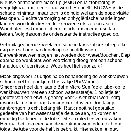
Nieuwe permanente make-up (PMU) en Microblading is
vergelijkbaar met een schaafwond. En bij 3D BROWS is de
schade minimaal, maar toch is de huid wel aan de oppervlakte
iets open. Slechte verzorging en onhygiënische handelingen
kunnen wondinfecties en littekenweefsels veroorzaken.
Wondinfecties kunnen tot een minder mooi eindresultaat
leiden. Volg daarom de onderstaande instructies goed op.
Gebruik gedurende week een schone kussenhoes of leg elke
dag een schone handdoek op de hoofdkussen.
De wenkbrauwen mogen nat worden door water/douchen. Dep
daarna de wenkbrauwen voorzichtig droog met een schone
handdoek of een tissue. Wees heel lief voor ze 😉
Maak
ongeveer 2 uurtjes na de behandeling
de wenkbrauwen
schoon met het doekje uit het zakje Phi Whipe.
Smeer een heel dun laagje Balm Micro Sun (gele tube) op je
wenkbrauwen met een schoon wattenstaafje. 1 bolletje ter
grootte van een erwt is genoeg voor 2 wenkbrauwen. Zorg
ervoor dat de huid nog kan ademen, dus een dun laagje
aanbrengen is echt belangrijk. Raak nooit het gebruikte
gedeelte van het wattenstaafje de tube aan, zo komen er
onnodig bacteriën in de tube. Dit kan infecties veroorzaken.
Herhaal het insmeren van de wenkbrauwen iedere ochtend
totdat de tube voor de helft is gebruikt. Hierna kun je jouw